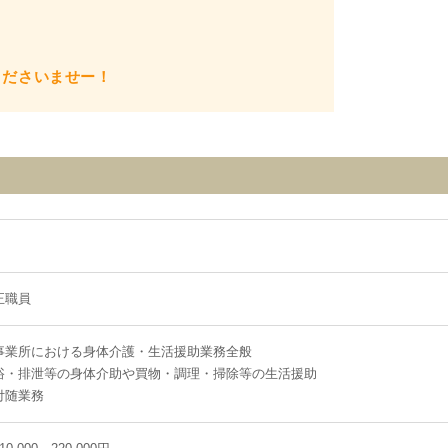
くださいませー！
正職員
事業所における身体介護・生活援助業務全般
浴・排泄等の身体介助や買物・調理・掃除等の生活援助
付随業務