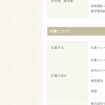
所在地・最寄駅
南海電鉄 
阪堺電気軌
応募について
応募方法
応募フォ
応募フォ
↓
担当のコ
応募の流れ
↓
書類選考
↓
面接
株式会社