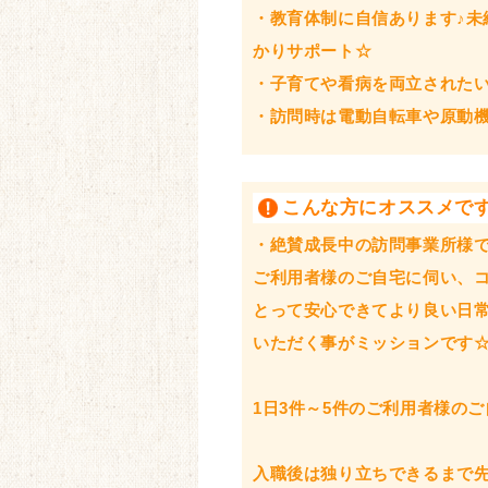
・教育体制に自信あります♪未
かりサポート☆
・子育てや看病を両立された
・訪問時は電動自転車や原動
こんな方にオススメで
・絶賛成長中の訪問事業所様
ご利用者様のご自宅に伺い、
とって安心できてより良い日
いただく事がミッションです
1日3件～5件のご利用者様の
入職後は独り立ちできるまで