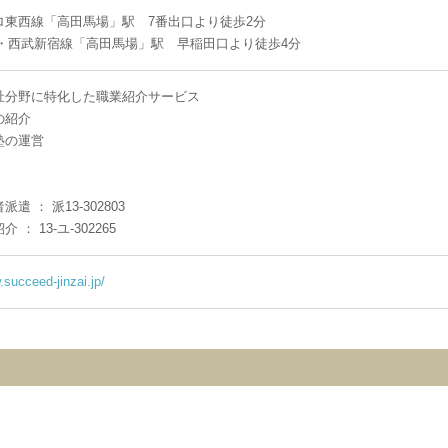
ロ東西線「高田馬場」駅 7番出口より徒歩2分
線・西武新宿線「高田馬場」駅 早稲田口より徒歩4分
祉分野に特化した職業紹介サービス
の紹介
塾の運営
】
遣 ： 派13-302803
 ： 13-ユ-302265
.succeed-jinzai.jp/