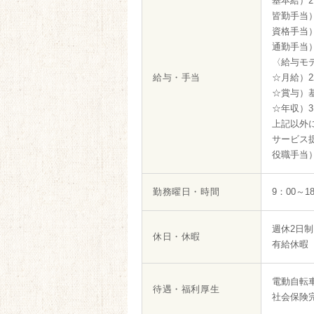
基本給）210
皆勤手当）1
資格手当）
通勤手当）
〈給与モデ
給与・手当
☆月給）22
☆賞与）基
☆年収）3,
上記以外
サービス
役職手当）2
勤務曜日・時間
9：00～1
週休2日制
休日・休暇
有給休暇 
電動自転
待遇・福利厚生
社会保険