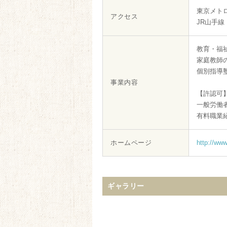
東京メト
アクセス
JR山手
教育・福
家庭教師
個別指導
事業内容
【許認可
一般労働者派
有料職業紹介
ホームページ
http://www
ギャラリー